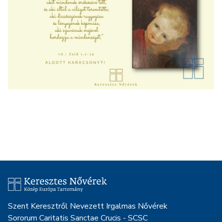
Szent Keresztről Nevezett Irgalmas Nővérek
Sororum Caritatis Sanctae Crucis - SCSC