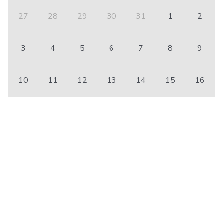
27
28
29
30
31
1
2
3
4
5
6
7
8
9
10
11
12
13
14
15
16
17
18
19
20
21
22
23
24
25
26
27
28
29
30
31
1
2
3
4
5
6