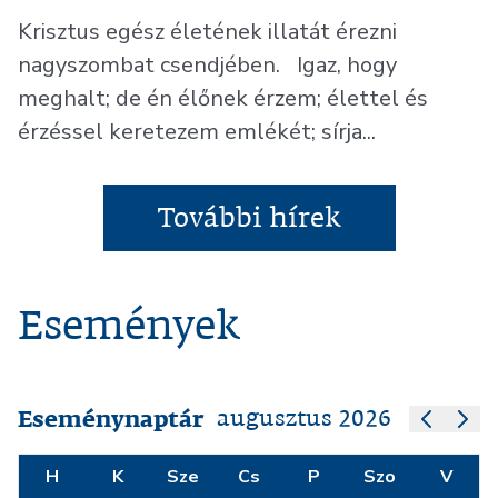
Krisztus egész életének illatát érezni
nagyszombat csendjében. Igaz, hogy
meghalt; de én élőnek érzem; élettel és
érzéssel keretezem emlékét; sírja...
További hírek
Események
Eseménynaptár
augusztus 2026
H
K
Sze
Cs
P
Szo
V